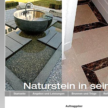
Startseite
Angebot und Leistungen
Brunnen und Tröge
Ref
Auftraggeber