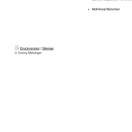
Moll Areal München
Druckversion
|
Sitemap
© Georg Meisinger